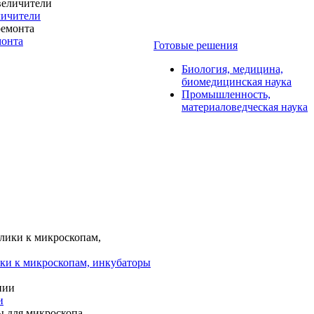
личители
монта
Готовые решения
Биология, медицина,
биомедицинская наука
Промышленность,
материаловедческая наука
ки к микроскопам, инкубаторы
и