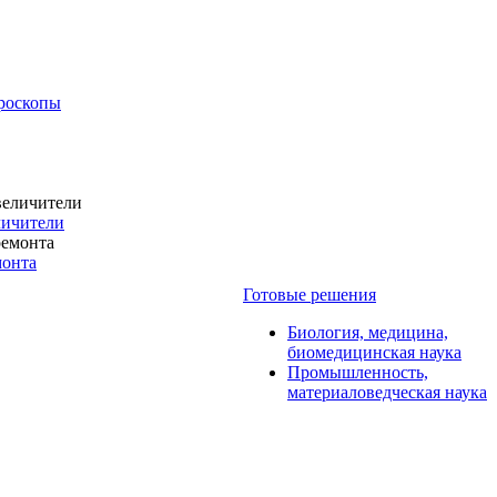
роскопы
личители
монта
Готовые решения
Биология, медицина,
биомедицинская наука
Промышленность,
материаловедческая наука