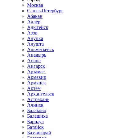
Москва
Санкт-Петербург
Абакан
Адлер
Адыгейск
Азов
Алупка
Алушта
Альметьевск
Анадырь
Анапа
Ангарск
Арзамас
Армавир
Армянск
Артём
Архангельск
Астрахань
Ачинск
Балаково
Балашиха
Барнаул
Батайск
Бахчисарай