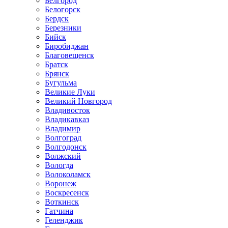
Белгород
Белогорск
Бердск
Березники
Бийск
Биробиджан
Благовещенск
Братск
Брянск
Бугульма
Великие Луки
Великий Новгород
Владивосток
Владикавказ
Владимир
Волгоград
Волгодонск
Волжский
Вологда
Волоколамск
Воронеж
Воскресенск
Воткинск
Гатчина
Геленджик