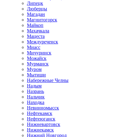
Липецк
Люберцы
Магадан
Магнитогорск
Майкоп
Махачкала
Мацеста
Междуреченск
Миасс
Мичуринск
Можайск
Мурманск
Муром
Мытищи
Набережные Челны
Надым
Назрань
Нальчик
Находка
Невинномысск
Нефтекамск
Нефтеюганск
Нижневартовск
Нижнекамск
Нижний Новгород