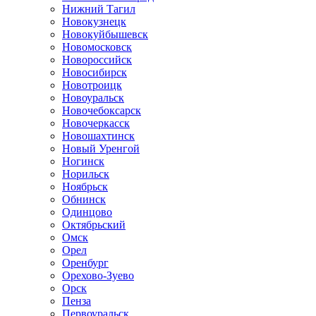
Нижний Тагил
Новокузнецк
Новокуйбышевск
Новомосковск
Новороссийск
Новосибирск
Новотроицк
Новоуральск
Новочебоксарск
Новочеркасск
Новошахтинск
Новый Уренгой
Ногинск
Норильск
Ноябрьск
Обнинск
Одинцово
Октябрьский
Омск
Орел
Оренбург
Орехово-Зуево
Орск
Пенза
Первоуральск