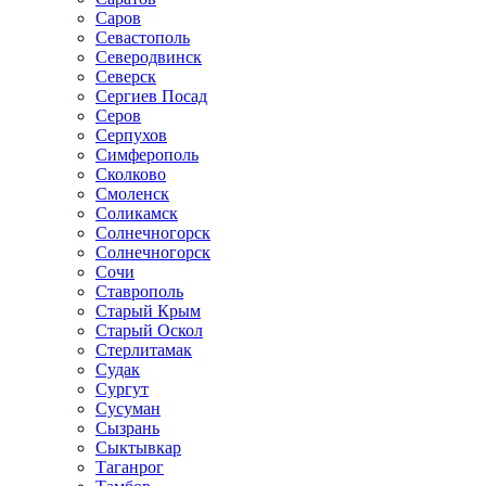
Саров
Севастополь
Северодвинск
Северск
Сергиев Посад
Серов
Серпухов
Симферополь
Сколково
Смоленск
Соликамск
Солнечногорск
Солнечногорск
Сочи
Ставрополь
Старый Крым
Старый Оскол
Стерлитамак
Судак
Сургут
Сусуман
Сызрань
Сыктывкар
Таганрог