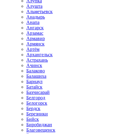
Алупка
Алушта
Альметьевск
Анадырь
Анапа
Ангарск
Арзамас
Армавир
Армянск
Артём
Архангельск
Астрахань
Ачинск
Балаково
Балашиха
Барнаул
Батайск
Бахчисарай
Белгород
Белогорск
Бердск
Березники
Бийск
Биробиджан
Благовещенск