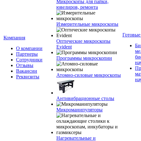
Микроскопы для пайки,
ювелиров, ремонта
Измерительные микроскопы
Готовые
Компания
Оптические микроскопы
Би
Evident
О компании
ме
Партнеры
би
Программы микроскопии
Сотрудники
на
Отзывы
Пр
Вакансии
ма
Атомно-силовые микроскопы
Реквизиты
на
Антивибрационные столы
Микроманипуляторы
Нагревательные и