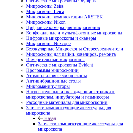
Оптические микроскопы Olympus
Микроскопы Zeiss
Микроскопы Leica
Микроскопы комплектации ARSTEK
Микроскопы Nikon
Цифровые камеры для микроскопов
Конфокальные и мультифотонные микроскопы
Цифровые микроскопы и сканеры
Микроскопы Nexcope
Безокулярные Микроскопы Стереоувеличители
Микроскопы для пайки, ювелиров, ремонта
Измерительные микроскопы
Оптические микроскопы Evident
Программы микроскопии
Атомно-силовые микроскопы
Антивибрационные столы
Микроманипуляторы
Нагревательные и охлаждающие столики к
микроскопам, инкубаторы и газмиксеры
Расходные материалы для микроскопии
Запчасти комплектующие аксессуары для
микроскопа
Назад
Запчасти комплектующие аксессуары для
микроскопа