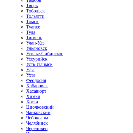
Тамбов
Тверь
Тобольск
Тольятти
Томск
Туапсе
Тула
Тюмень
Улан-Удэ
Ульяновск
Усолье-Сибирское
Уссурийск
Усть-Илимск
Уфа
Ухта
Феодосия
Хабаровск
Хасавюрт
Химки
Хоста
Циолковский
Чайковский
Чебоксары
Челябинск
Череповец