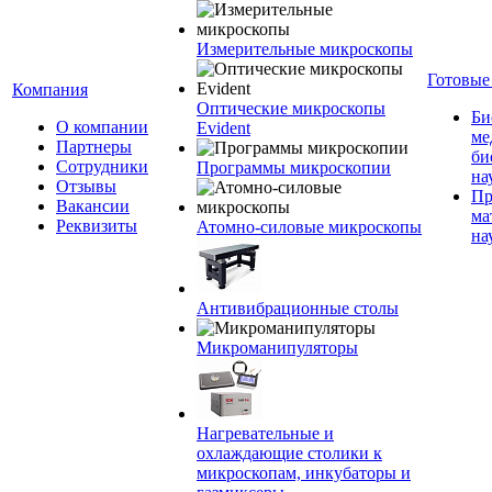
Измерительные микроскопы
Готовые
Компания
Оптические микроскопы
Би
О компании
Evident
ме
Партнеры
би
Сотрудники
Программы микроскопии
на
Отзывы
Пр
Вакансии
ма
Реквизиты
Атомно-силовые микроскопы
на
Антивибрационные столы
Микроманипуляторы
Нагревательные и
охлаждающие столики к
микроскопам, инкубаторы и