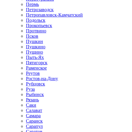
Пермь
Петрозаводск
Петропавловск-Камчатский
Подольск
Прокопьевск
Протвино
Псков
Пушкин
Пушкино
Пущино
Пыть-Ях
Пятигорск
Раменское
Реутов
Ростов-на-Дону
Рубцовск
Руза
Рыбинск
Рязань
Саки
Салават
Самара
Саранск
Сарапул
Саратов