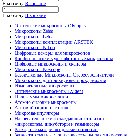
В корзину
В корзине
В корзину
В корзине
Оптические микроскопы Olympus
Микроскопы Zeiss
Микроскопы Leica
Микроскопы комплектации ARSTEK
Микроскопы Nikon
Цифровые камеры для микроскопов
Конфокальные и мультифотонные микроскопы
Цифровые микроскопы и сканеры
Микроскопы Nexcope
Безокулярные Микроскопы Стереоувеличители
Микроскопы для пайки, ювелиров, ремонта
Измерительные микроскопы
Оптические микроскопы Evident
Программы микроскопии
Атомно-силовые микроскопы
Антивибрационные столы
Микроманипуляторы
Нагревательные и охлаждающие столики к
микроскопам, инкубаторы и газмиксеры
Расходные материалы для микроскопии
Запчасти комплектующие аксессуары для микроскопа