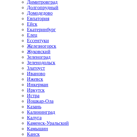
Димитровград
Долгопрудный
Домодедово
Евпатория
Ейск
Екатеринбург
Елец
Ессентуки
Железногорск
Жуковский
Зеленоград
Зеленодольск
Златоуст
Иваново
Ижевск
Инкерман
Иркутск
Истра
Йошкар-Ола
Казань
Калининград
Калуга
Каменск-Уральский
Камышин
Канск