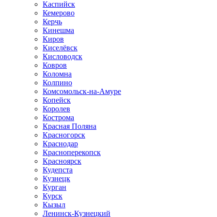
Каспийск
Кемерово
Керчь
Кинешма
Киров
Киселёвск
Кисловодск
Ковров
Коломна
Колпино
Комсомольск-на-Амуре
Копейск
Королев
Кострома
Красная Поляна
Красногорск
Краснодар
Красноперекопск
Красноярск
Кудепста
Кузнецк
Курган
Курск
Кызыл
Ленинск-Кузнецкий