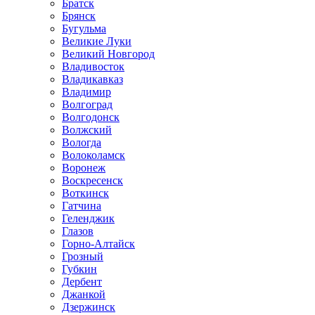
Братск
Брянск
Бугульма
Великие Луки
Великий Новгород
Владивосток
Владикавказ
Владимир
Волгоград
Волгодонск
Волжский
Вологда
Волоколамск
Воронеж
Воскресенск
Воткинск
Гатчина
Геленджик
Глазов
Горно-Алтайск
Грозный
Губкин
Дербент
Джанкой
Дзержинск