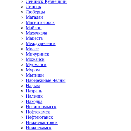
Ленинск-Кузнецкий
Липецк
Люберцы
Магадан
Магнитогорск
Майкоп
Махачкала
Мацеста
Междуреченск
Миасс
Мичуринск
Можайск
Мурманск
Муром
Мытищи
Набережные Челны
Надым
Назрань
Нальчик
Находка
Невинномысск
Нефтекамск
Нефтеюганск
Нижневартовск
Нижнекамск