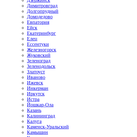
Дзержинск
Димитровград
Долгопрудный
Домодедово
Евпатория
Ейск
Екатеринбург
Елец
Ессентуки
Железногорск
Жуковский
Зеленоград
Зеленодольск
Златоуст
Иваново
Ижевск
Инкерман
Иркутск
Истра
Йошкар-Ола
Казань
Калининград
Калуга
Каменск-Уральский
Камышин