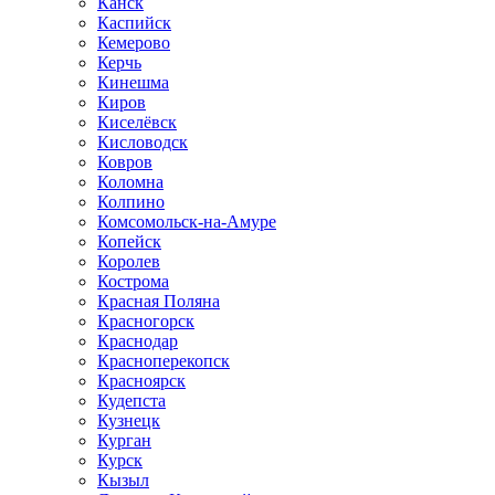
Канск
Каспийск
Кемерово
Керчь
Кинешма
Киров
Киселёвск
Кисловодск
Ковров
Коломна
Колпино
Комсомольск-на-Амуре
Копейск
Королев
Кострома
Красная Поляна
Красногорск
Краснодар
Красноперекопск
Красноярск
Кудепста
Кузнецк
Курган
Курск
Кызыл