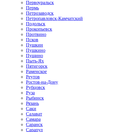
Первоуральск
Пермь
Петрозаводск
Петропавловск-Камчатский
Подольск
Прокопьевск
Протвино
Псков
Пушкин
Пушкино
Пущино
Пыть-Ях
Пятигорск
Раменское
Реутов
Ростов-на-Дону
Рубцовск
Руза
Рыбинск
Рязань
Саки
Салават
Самара
Саранск
Сарапул