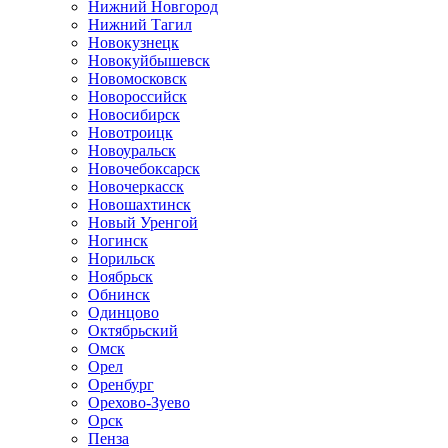
Нижний Новгород
Нижний Тагил
Новокузнецк
Новокуйбышевск
Новомосковск
Новороссийск
Новосибирск
Новотроицк
Новоуральск
Новочебоксарск
Новочеркасск
Новошахтинск
Новый Уренгой
Ногинск
Норильск
Ноябрьск
Обнинск
Одинцово
Октябрьский
Омск
Орел
Оренбург
Орехово-Зуево
Орск
Пенза