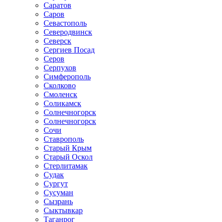
Саратов
Саров
Севастополь
Северодвинск
Северск
Сергиев Посад
Серов
Серпухов
Симферополь
Сколково
Смоленск
Соликамск
Солнечногорск
Солнечногорск
Сочи
Ставрополь
Старый Крым
Старый Оскол
Стерлитамак
Судак
Сургут
Сусуман
Сызрань
Сыктывкар
Таганрог