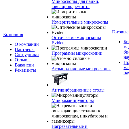
Микроскопы для пайки,
ювелиров, ремонта
Измерительные микроскопы
Готовые
Компания
Оптические микроскопы
Би
Evident
О компании
ме
Партнеры
би
Программы микроскопии
Сотрудники
на
Отзывы
Пр
Вакансии
ма
Атомно-силовые микроскопы
Реквизиты
на
Антивибрационные столы
Микроманипуляторы
Нагревательные и