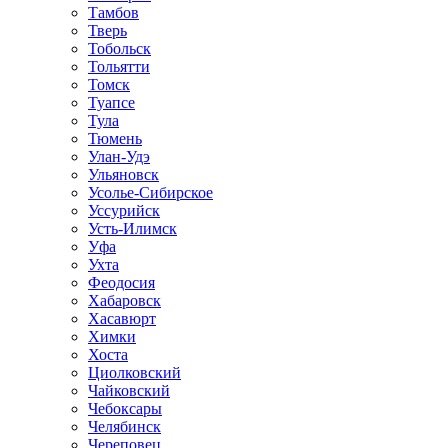
Тамбов
Тверь
Тобольск
Тольятти
Томск
Туапсе
Тула
Тюмень
Улан-Удэ
Ульяновск
Усолье-Сибирское
Уссурийск
Усть-Илимск
Уфа
Ухта
Феодосия
Хабаровск
Хасавюрт
Химки
Хоста
Циолковский
Чайковский
Чебоксары
Челябинск
Череповец