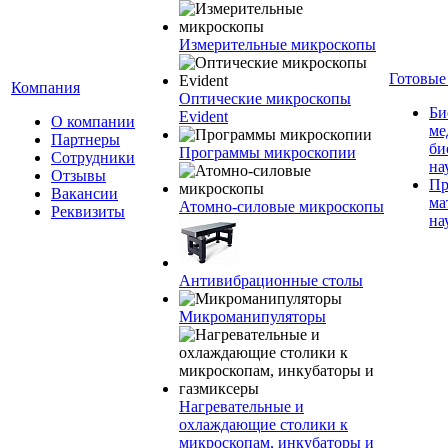
Измерительные микроскопы
Готовые
Компания
Оптические микроскопы
Би
Evident
О компании
ме
Партнеры
би
Программы микроскопии
Сотрудники
на
Отзывы
Пр
Вакансии
ма
Атомно-силовые микроскопы
Реквизиты
на
Антивибрационные столы
Микроманипуляторы
Нагревательные и
охлаждающие столики к
микроскопам, инкубаторы и