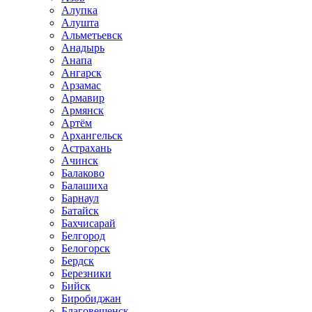
Алупка
Алушта
Альметьевск
Анадырь
Анапа
Ангарск
Арзамас
Армавир
Армянск
Артём
Архангельск
Астрахань
Ачинск
Балаково
Балашиха
Барнаул
Батайск
Бахчисарай
Белгород
Белогорск
Бердск
Березники
Бийск
Биробиджан
Благовещенск