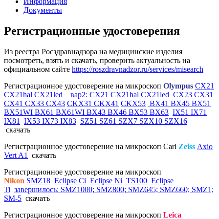
Информация
Документы
Регистрационные удостоверения
Из реестра Росздравнадзора на медицинские изделия
посмотреть, взять и скачать, проверить актуальность на
официальном сайте
https://roszdravnadzor.ru/services/misearch
Регистрационное удостоверение на микроскоп
Olympus
CX21
CX21hal CX21led
вар2: CX21 CX21hal CX21led
CX23 CX31
CX41 CX33 CX43
CKX31 CKX41
CKX53
BX41 BX45 BX51
BX51WI BX61 BX61WI BX43 BX46 BX53 BX63
IX51 IX71
IX81
IX53 IX73 IX83
SZ51 SZ61 SZX7 SZX10 SZX16
скачать
Регистрационное удостоверение на микроскоп Carl
Zeiss
Axio
Vert A1
скачать
Регистрационное удостоверение на микроскоп
Nikon
SMZ18
Eclipse Ci
Eclipse Ni
TS100
Eclipse
Ti
завершилось: SMZ1000; SMZ800; SMZ645; SMZ660; SMZ1;
SM-5
скачать
Регистрационное удостоверение на микроскоп
Leica