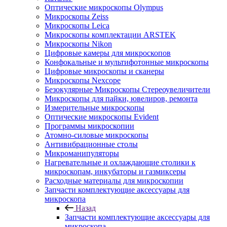
Оптические микроскопы Olympus
Микроскопы Zeiss
Микроскопы Leica
Микроскопы комплектации ARSTEK
Микроскопы Nikon
Цифровые камеры для микроскопов
Конфокальные и мультифотонные микроскопы
Цифровые микроскопы и сканеры
Микроскопы Nexcope
Безокулярные Микроскопы Стереоувеличители
Микроскопы для пайки, ювелиров, ремонта
Измерительные микроскопы
Оптические микроскопы Evident
Программы микроскопии
Атомно-силовые микроскопы
Антивибрационные столы
Микроманипуляторы
Нагревательные и охлаждающие столики к
микроскопам, инкубаторы и газмиксеры
Расходные материалы для микроскопии
Запчасти комплектующие аксессуары для
микроскопа
Назад
Запчасти комплектующие аксессуары для
микроскопа