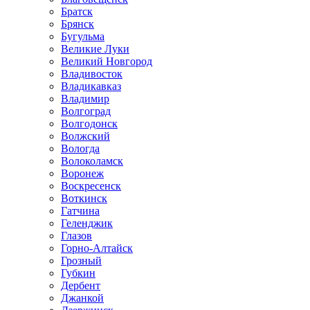
Братск
Брянск
Бугульма
Великие Луки
Великий Новгород
Владивосток
Владикавказ
Владимир
Волгоград
Волгодонск
Волжский
Вологда
Волоколамск
Воронеж
Воскресенск
Воткинск
Гатчина
Геленджик
Глазов
Горно-Алтайск
Грозный
Губкин
Дербент
Джанкой