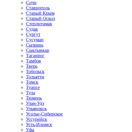
Сочи
Ставрополь
Старый Крым
Старый Оскол
Стерлитамак
Судак
Сургут
Сусуман
Сызрань
Сыктывкар
Таганрог
Тамбов
Тверь
Тобольск
Тольятти
Томск
Туапсе
Тула
Тюмень
Улан-Удэ
Ульяновск
Усолье-Сибирское
Уссурийск
Усть-Илимск
Уфа