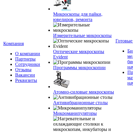
Микроскопы для пайки,
ювелиров, ремонта
Измерительные микроскопы
Готовые
Компания
Би
Оптические микроскопы
О компании
ме
Evident
Партнеры
би
Сотрудники
на
Программы микроскопии
Отзывы
Пр
Вакансии
ма
Реквизиты
на
Атомно-силовые микроскопы
Антивибрационные столы
Микроманипуляторы