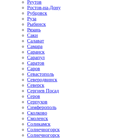
Реутов
Ростов-на-Дону
Рубцовск
Руза
Рыбинск
Рязань
Саки
Салават
Самара
Саранск
Сарапул
Саратов
Саров
Севастополь
Северодвинск
Северск
Сергиев Посад
Серов
Серпухов
Симферополь
Сколково
Смоленск
Соликамск
Солнечногорск
Солнечногорск