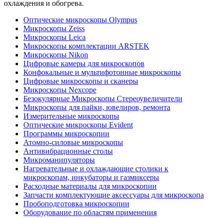
охлаждения и обогрева.
Оптические микроскопы Olympus
Микроскопы Zeiss
Микроскопы Leica
Микроскопы комплектации ARSTEK
Микроскопы Nikon
Цифровые камеры для микроскопов
Конфокальные и мультифотонные микроскопы
Цифровые микроскопы и сканеры
Микроскопы Nexcope
Безокулярные Микроскопы Стереоувеличители
Микроскопы для пайки, ювелиров, ремонта
Измерительные микроскопы
Оптические микроскопы Evident
Программы микроскопии
Атомно-силовые микроскопы
Антивибрационные столы
Микроманипуляторы
Нагревательные и охлаждающие столики к
микроскопам, инкубаторы и газмиксеры
Расходные материалы для микроскопии
Запчасти комплектующие аксессуары для микроскопа
Пробоподготовка микроскопии
Оборудование по областям применения