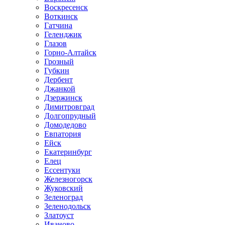
Воскресенск
Воткинск
Гатчина
Геленджик
Глазов
Горно-Алтайск
Грозный
Губкин
Дербент
Джанкой
Дзержинск
Димитровград
Долгопрудный
Домодедово
Евпатория
Ейск
Екатеринбург
Елец
Ессентуки
Железногорск
Жуковский
Зеленоград
Зеленодольск
Златоуст
Иваново