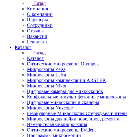
Назад
Компания
О компании
Партнеры
Сотрудники
Отзывы
Вакансии
Реквизиты
Каталог
Назад
Каталог
Оптические микроскопы Olympus
Микроскопы Zeiss
Микроскопы Leica
Микроскопы комплектации ARSTEK
Микроскопы Nikon
Цифровые камеры для микроскопов
Конфокальные и мультифотонные микроскопы
Цифровые микроскопы и сканеры
Микроскопы Nexcope
Безокулярные Микроскопы Стереоувеличители
Микроскопы для пайки, ювелиров, ремонта
Измерительные микроскопы
Оптические микроскопы Evident
Программы микроскопии