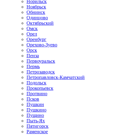
Норильск
Ноябрьск
Обнинск
Одинцово
Октябрьский
Омск
Орел
Оренбург
Орехово-Зуево
Орск
Пенза
Первоуральск
Пермь
Петрозаводск
Петропавловск-Камчатский
Подольск
Прокопьевск
Протвино
Псков
Пушкин
Пушкино
Пущино
Пыть-Ях
Пятигорск
Раменское