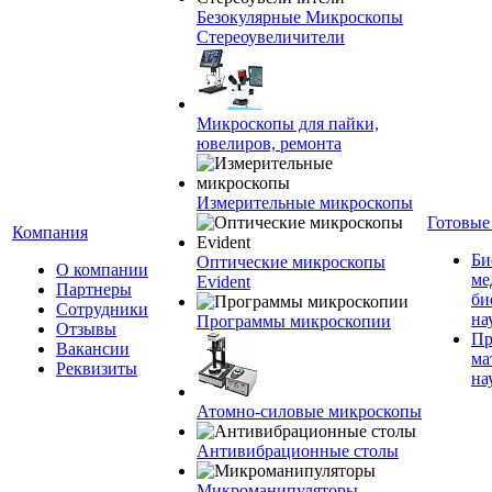
Безокулярные Микроскопы
Стереоувеличители
Микроскопы для пайки,
ювелиров, ремонта
Измерительные микроскопы
Готовые
Компания
Би
Оптические микроскопы
О компании
ме
Evident
Партнеры
би
Сотрудники
на
Программы микроскопии
Отзывы
Пр
Вакансии
ма
Реквизиты
на
Атомно-силовые микроскопы
Антивибрационные столы
Микроманипуляторы