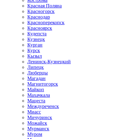
Кострома
Красная Поляна
Красногорск
Краснодар
Красноперекопск
Красноярск
Кудепста
Кузнецк
Курган
Курск
Кызыл
Ленинск-Кузнецкий
Липецк
Люберцы
Магадан
Магнитогорск
Майкоп
Махачкала
Мацеста
Междуреченск
Миасс
Мичуринск
Можайск
Мурманск
Муром