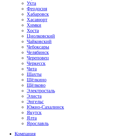
Ухта
Феодосия
Хабаровск
Хасавюрт
Химки
Хоста
Циолковский
Чайковский
Чебоксары
Челябинск
Череповец
Черкесск
Чита
Шахты
Щёлкино
Щёлково
Электросталь
Элиста
Энгельс
Южно-Сахалинск
Якутск
Ялта
Ярославль
Компания