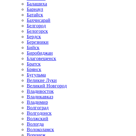
Балашиха
Барнаул
Батайск
Бахчисарай
Белгород
Белогорск
Бердск
Березники
Бийск
Биробиджан
Благовещенск
Братск
Брянск
Бугульма
Великие Луки
Великий Новгород
Владивосток
Владикавказ
Владимир
Волгоград
Волгодонск
Волжский
Вологда
Волоколамск
Воронеж