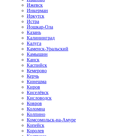
Ижевск
Инкерман
Иркутск
Истра
Йошкар-Ола
Казань
Калининград
Калуга
Каменск-Уральский
Камышин
Канск
Каспийск
Кемерово
Керчь
Кинешма
Киров
Киселёвск
Кисловодск
Ковров
Коломна
Колпино
Комсомольск-на-Амуре
Копейск
Королев