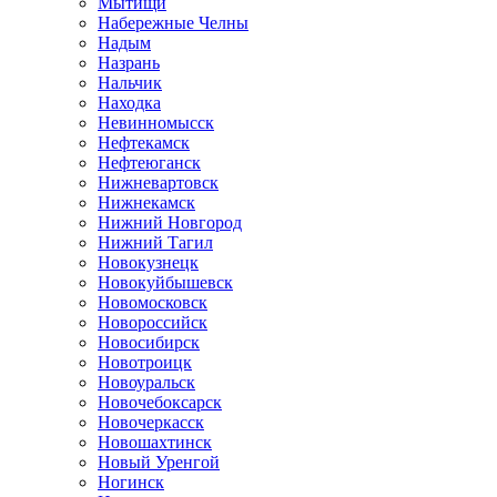
Мытищи
Набережные Челны
Надым
Назрань
Нальчик
Находка
Невинномысск
Нефтекамск
Нефтеюганск
Нижневартовск
Нижнекамск
Нижний Новгород
Нижний Тагил
Новокузнецк
Новокуйбышевск
Новомосковск
Новороссийск
Новосибирск
Новотроицк
Новоуральск
Новочебоксарск
Новочеркасск
Новошахтинск
Новый Уренгой
Ногинск