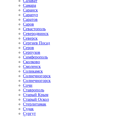
Салават
Самара
Саранск
Сарапул
Саратов
Саров
Севастополь
Северодвинск
Северск
Сергиев Посад
Серов
Серпухов
Симферополь
Сколково
Смоленск
Соликамск
Солнечногорск
Солнечногорск
Сочи
Ставрополь
Старый Крым
Старый Оскол
Стерлитамак
Судак
Сургут