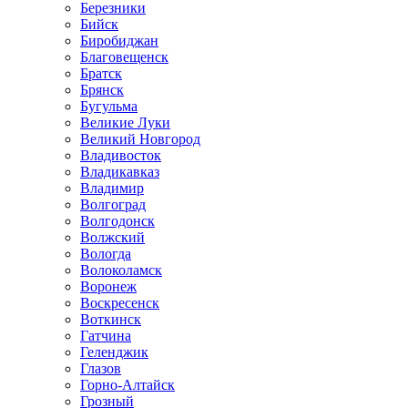
Березники
Бийск
Биробиджан
Благовещенск
Братск
Брянск
Бугульма
Великие Луки
Великий Новгород
Владивосток
Владикавказ
Владимир
Волгоград
Волгодонск
Волжский
Вологда
Волоколамск
Воронеж
Воскресенск
Воткинск
Гатчина
Геленджик
Глазов
Горно-Алтайск
Грозный