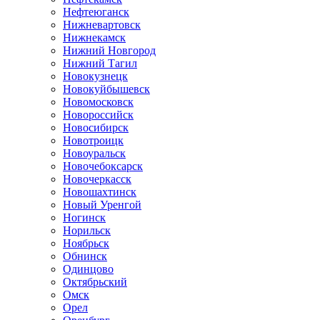
Нефтеюганск
Нижневартовск
Нижнекамск
Нижний Новгород
Нижний Тагил
Новокузнецк
Новокуйбышевск
Новомосковск
Новороссийск
Новосибирск
Новотроицк
Новоуральск
Новочебоксарск
Новочеркасск
Новошахтинск
Новый Уренгой
Ногинск
Норильск
Ноябрьск
Обнинск
Одинцово
Октябрьский
Омск
Орел