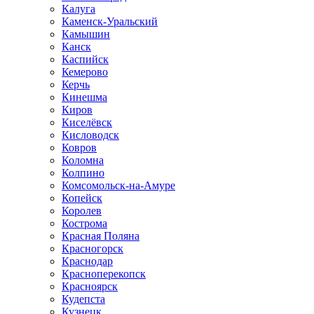
Калуга
Каменск-Уральский
Камышин
Канск
Каспийск
Кемерово
Керчь
Кинешма
Киров
Киселёвск
Кисловодск
Ковров
Коломна
Колпино
Комсомольск-на-Амуре
Копейск
Королев
Кострома
Красная Поляна
Красногорск
Краснодар
Красноперекопск
Красноярск
Кудепста
Кузнецк