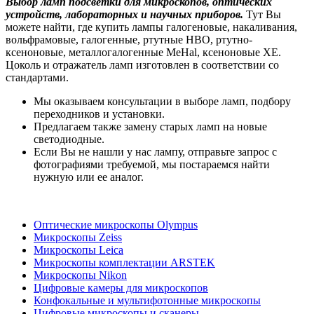
Выбор ламп подсветки для микроскопов, оптических
устройств, лабораторных и научных приборов.
Тут Вы
можете найти, где купить лампы галогеновые, накаливания,
вольфрамовые, галогенные, ртутные HBO, ртутно-
ксеноновые, металлогалогенные MeHal, ксеноновые XE.
Цоколь и отражатель ламп изготовлен в соответствии со
стандартами.
Мы оказываем консультации в выборе ламп, подбору
переходников и установки.
Предлагаем также замену старых ламп на новые
светодиодные.
Если Вы не нашли у нас лампу, отправьте запрос с
фотографиями требуемой, мы постараемся найти
нужную или ее аналог.
Оптические микроскопы Olympus
Микроскопы Zeiss
Микроскопы Leica
Микроскопы комплектации ARSTEK
Микроскопы Nikon
Цифровые камеры для микроскопов
Конфокальные и мультифотонные микроскопы
Цифровые микроскопы и сканеры