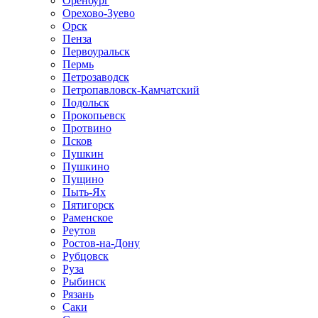
Оренбург
Орехово-Зуево
Орск
Пенза
Первоуральск
Пермь
Петрозаводск
Петропавловск-Камчатский
Подольск
Прокопьевск
Протвино
Псков
Пушкин
Пушкино
Пущино
Пыть-Ях
Пятигорск
Раменское
Реутов
Ростов-на-Дону
Рубцовск
Руза
Рыбинск
Рязань
Саки