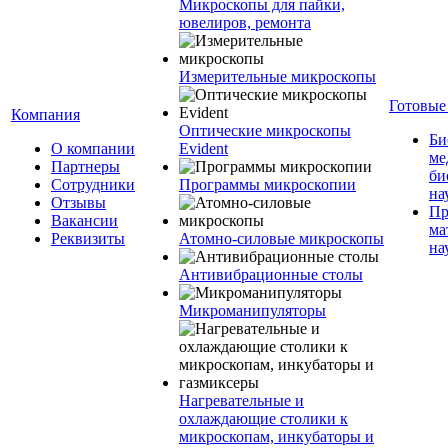
Микроскопы для пайки,
ювелиров, ремонта
Измерительные микроскопы
Готовые
Компания
Оптические микроскопы
Би
О компании
Evident
ме
Партнеры
би
Сотрудники
Программы микроскопии
на
Отзывы
Пр
Вакансии
ма
Реквизиты
Атомно-силовые микроскопы
на
Антивибрационные столы
Микроманипуляторы
Нагревательные и
охлаждающие столики к
микроскопам, инкубаторы и