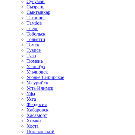
Сусуман
Сызрань
Сыктывкар
Таганрог
Тамбов
Тверь
Тобольск
Тольятти
Томск
Туапсе
Тула
Тюмень
Улан-Удэ
Ульяновск
Усолье-Сибирское
Уссурийск
Усть-Илимск
Уфа
Ухта
Феодосия
Хабаровск
Хасавюрт
Химки
Хоста
Циолковский