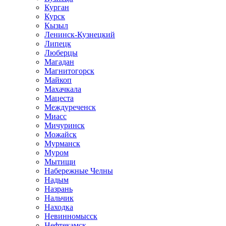
Курган
Курск
Кызыл
Ленинск-Кузнецкий
Липецк
Люберцы
Магадан
Магнитогорск
Майкоп
Махачкала
Мацеста
Междуреченск
Миасс
Мичуринск
Можайск
Мурманск
Муром
Мытищи
Набережные Челны
Надым
Назрань
Нальчик
Находка
Невинномысск
Нефтекамск