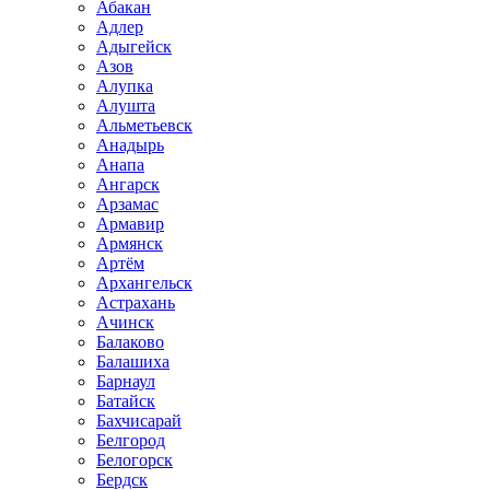
Абакан
Адлер
Адыгейск
Азов
Алупка
Алушта
Альметьевск
Анадырь
Анапа
Ангарск
Арзамас
Армавир
Армянск
Артём
Архангельск
Астрахань
Ачинск
Балаково
Балашиха
Барнаул
Батайск
Бахчисарай
Белгород
Белогорск
Бердск