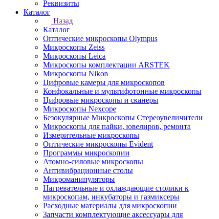
Реквизиты
Каталог
Назад
Каталог
Оптические микроскопы Olympus
Микроскопы Zeiss
Микроскопы Leica
Микроскопы комплектации ARSTEK
Микроскопы Nikon
Цифровые камеры для микроскопов
Конфокальные и мультифотонные микроскопы
Цифровые микроскопы и сканеры
Микроскопы Nexcope
Безокулярные Микроскопы Стереоувеличители
Микроскопы для пайки, ювелиров, ремонта
Измерительные микроскопы
Оптические микроскопы Evident
Программы микроскопии
Атомно-силовые микроскопы
Антивибрационные столы
Микроманипуляторы
Нагревательные и охлаждающие столики к
микроскопам, инкубаторы и газмиксеры
Расходные материалы для микроскопии
Запчасти комплектующие аксессуары для