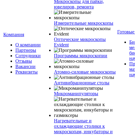
Микроскопы для пайки,
ювелиров, ремонта
Измерительные микроскопы
Готовые
Компания
Оптические микроскопы
Би
О компании
Evident
ме
Партнеры
би
Сотрудники
Программы микроскопии
на
Отзывы
Пр
Вакансии
ма
Реквизиты
Атомно-силовые микроскопы
на
Антивибрационные столы
Микроманипуляторы
Нагревательные и
охлаждающие столики к
микроскопам, инкубаторы и