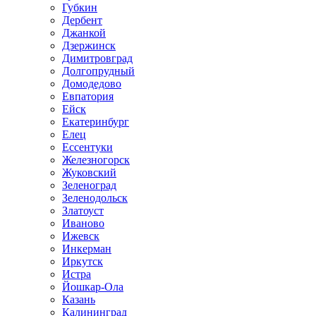
Губкин
Дербент
Джанкой
Дзержинск
Димитровград
Долгопрудный
Домодедово
Евпатория
Ейск
Екатеринбург
Елец
Ессентуки
Железногорск
Жуковский
Зеленоград
Зеленодольск
Златоуст
Иваново
Ижевск
Инкерман
Иркутск
Истра
Йошкар-Ола
Казань
Калининград