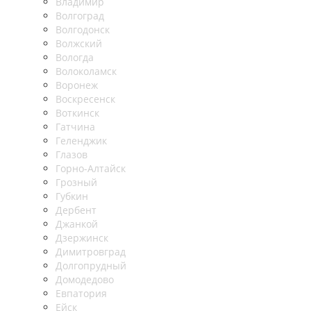
Владимир
Волгоград
Волгодонск
Волжский
Вологда
Волоколамск
Воронеж
Воскресенск
Воткинск
Гатчина
Геленджик
Глазов
Горно-Алтайск
Грозный
Губкин
Дербент
Джанкой
Дзержинск
Димитровград
Долгопрудный
Домодедово
Евпатория
Ейск