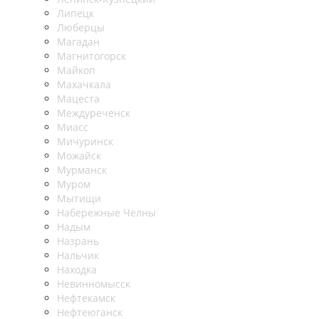
Липецк
Люберцы
Магадан
Магнитогорск
Майкоп
Махачкала
Мацеста
Междуреченск
Миасс
Мичуринск
Можайск
Мурманск
Муром
Мытищи
Набережные Челны
Надым
Назрань
Нальчик
Находка
Невинномысск
Нефтекамск
Нефтеюганск