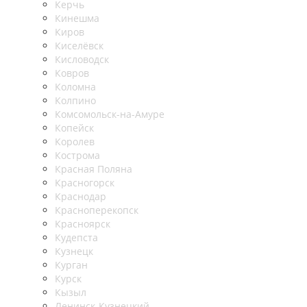
Керчь
Кинешма
Киров
Киселёвск
Кисловодск
Ковров
Коломна
Колпино
Комсомольск-на-Амуре
Копейск
Королев
Кострома
Красная Поляна
Красногорск
Краснодар
Красноперекопск
Красноярск
Кудепста
Кузнецк
Курган
Курск
Кызыл
Ленинск-Кузнецкий