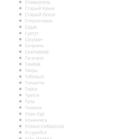
Ставрополь
Старый Крым
Старый Оскол
Стерлитамак
Судак
Сургут
Сусуман
Сызрань
Сыктывкар
Таганрог
Тамбов
Тверь
Тобольск
Тольятти
Томск
Туапсе
Тула
Тюмень
Улан-Удэ
Ульяновск
Усолье-Сибирское
Уссурийск
Усть-Илимск