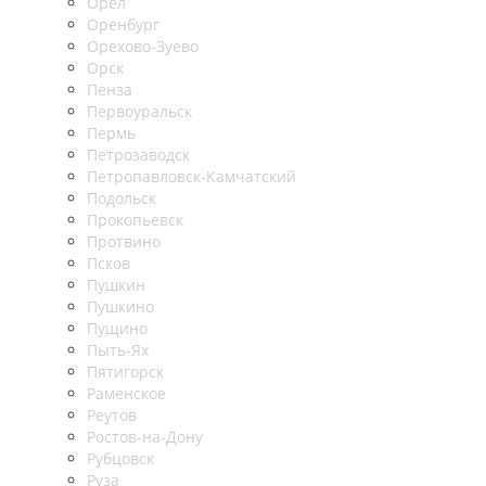
Орел
Оренбург
Орехово-Зуево
Орск
Пенза
Первоуральск
Пермь
Петрозаводск
Петропавловск-Камчатский
Подольск
Прокопьевск
Протвино
Псков
Пушкин
Пушкино
Пущино
Пыть-Ях
Пятигорск
Раменское
Реутов
Ростов-на-Дону
Рубцовск
Руза