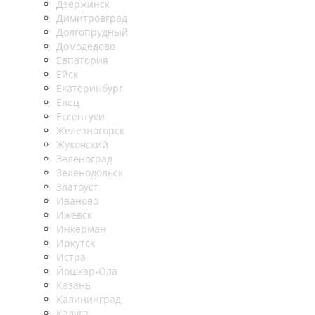
Дзержинск
Димитровград
Долгопрудный
Домодедово
Евпатория
Ейск
Екатеринбург
Елец
Ессентуки
Железногорск
Жуковский
Зеленоград
Зеленодольск
Златоуст
Иваново
Ижевск
Инкерман
Иркутск
Истра
Йошкар-Ола
Казань
Калининград
Калуга