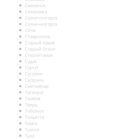
Смоленск
Соликамск
Солнечногорск
Солнечногорск
Сочи
Ставрополь
Старый Крым
Старый Оскол
Стерлитамак
Судак
Сургут
Сусуман
Сызрань
Сыктывкар
Таганрог
Тамбов
Тверь
Тобольск
Тольятти
Томск
Туапсе
Тула