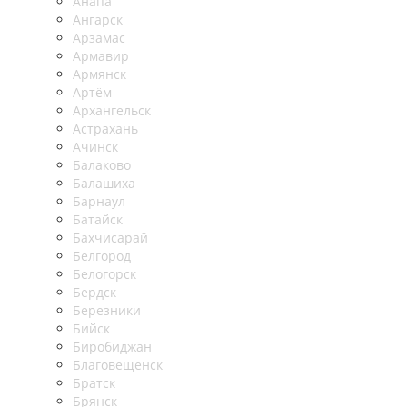
Анапа
Ангарск
Арзамас
Армавир
Армянск
Артём
Архангельск
Астрахань
Ачинск
Балаково
Балашиха
Барнаул
Батайск
Бахчисарай
Белгород
Белогорск
Бердск
Березники
Бийск
Биробиджан
Благовещенск
Братск
Брянск