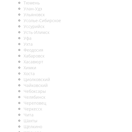
Тюмень
Улан-Удэ
Ульяновск
Усолье-Сибирское
Уссурийск
Усть-Илимск
Уфа
Ухта
Феодосия
Хабаровск
Хасавюрт
Химки
Хоста
Циолковский
Чайковский
Чебоксары
Челябинск
Череповец
Черкесск
Чита
Шахты
Щёлкино