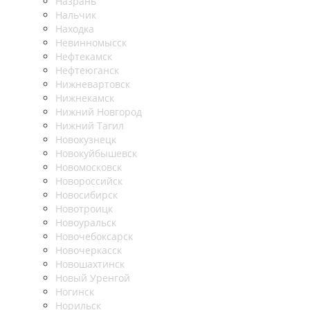
Назрань
Нальчик
Находка
Невинномысск
Нефтекамск
Нефтеюганск
Нижневартовск
Нижнекамск
Нижний Новгород
Нижний Тагил
Новокузнецк
Новокуйбышевск
Новомосковск
Новороссийск
Новосибирск
Новотроицк
Новоуральск
Новочебоксарск
Новочеркасск
Новошахтинск
Новый Уренгой
Ногинск
Норильск