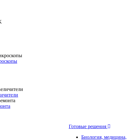
роскопы
личители
монта
Готовые решения
Биология, медицина,