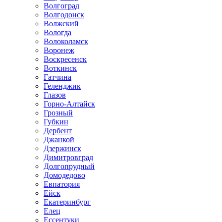
Волгоград
Волгодонск
Волжский
Вологда
Волоколамск
Воронеж
Воскресенск
Воткинск
Гатчина
Геленджик
Глазов
Горно-Алтайск
Грозный
Губкин
Дербент
Джанкой
Дзержинск
Димитровград
Долгопрудный
Домодедово
Евпатория
Ейск
Екатеринбург
Елец
Ессентуки