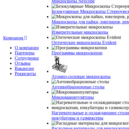
Микроскопы Nexcope
Безокулярные Микроскопы Стереоуве
Микроскопы для пайки, ювелиров, ре
Измерительные микроскопы
Компания
Оптические микроскопы Evident
О компании
Партнеры
Программы микроскопии
Сотрудники
Отзывы
Вакансии
Реквизиты
Атомно-силовые микроскопы
Антивибрационные столы
Микроманипуляторы
Нагревательные и охлаждающие столи
инкубаторы и газмиксеры
Расходные материалы для микроскопи