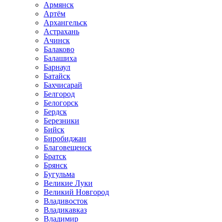
Армянск
Артём
Архангельск
Астрахань
Ачинск
Балаково
Балашиха
Барнаул
Батайск
Бахчисарай
Белгород
Белогорск
Бердск
Березники
Бийск
Биробиджан
Благовещенск
Братск
Брянск
Бугульма
Великие Луки
Великий Новгород
Владивосток
Владикавказ
Владимир