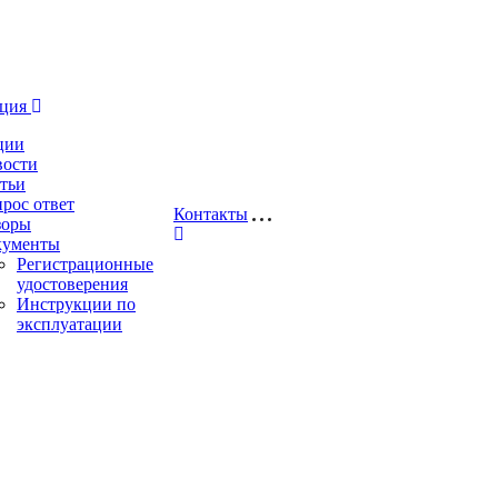
ация
ции
вости
тьи
рос ответ
Контакты
зоры
кументы
Регистрационные
удостоверения
Инструкции по
эксплуатации