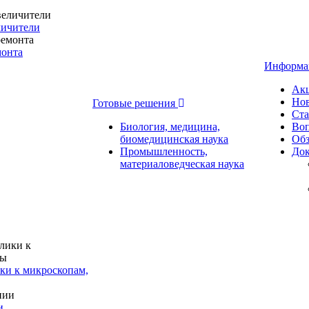
личители
монта
Информ
Ак
Но
Готовые решения
Ста
Биология, медицина,
Воп
биомедицинская наука
Об
Промышленность,
До
материаловедческая наука
ки к микроскопам,
и