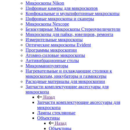
Микроскопы Nikon
Цифровые камеры для микроскопов
Конфокальные и мультифотонные микроскопы
Цифровые микроскопы и сканеры
Микроскопы Nexcope
Безокулярные Микроскопы Стереоувеличители
Микроскопы для пайки, ювелиров, ремонта
Измерительные микроскопы
Оптические микроскопы Evident
Программы микроскопии
Атомно-силовые микроскопы
Антивибрационные столы
Микроманипуляторы
Нагревательные и охлаждающие столики к
микроскопам, инкубаторы и газмиксеры
Расходные материалы для микроскопии
Запчасти комплектующие аксессуары для
микроскопа
Назад
Запчасти комплектующие аксессуары для
микроскопа
Лампы стеклянные
Объективы
Назад
Объективы