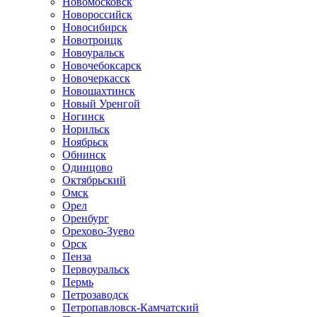
Новомосковск
Новороссийск
Новосибирск
Новотроицк
Новоуральск
Новочебоксарск
Новочеркасск
Новошахтинск
Новый Уренгой
Ногинск
Норильск
Ноябрьск
Обнинск
Одинцово
Октябрьский
Омск
Орел
Оренбург
Орехово-Зуево
Орск
Пенза
Первоуральск
Пермь
Петрозаводск
Петропавловск-Камчатский