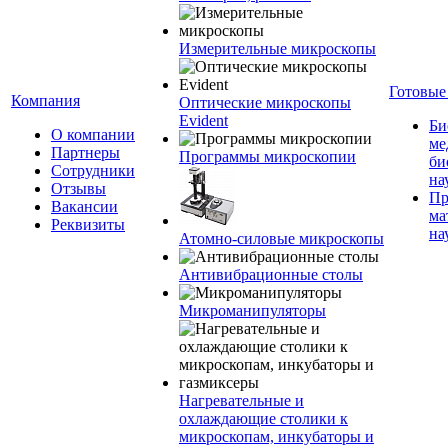
Измерительные микроскопы
Готовые
Компания
Оптические микроскопы
Evident
Би
О компании
ме
Партнеры
Программы микроскопии
би
Сотрудники
на
Отзывы
Пр
Вакансии
ма
Реквизиты
на
Атомно-силовые микроскопы
Антивибрационные столы
Микроманипуляторы
Нагревательные и
охлаждающие столики к
микроскопам, инкубаторы и