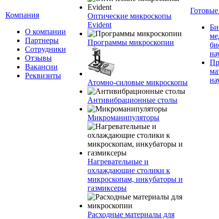
Готовые
Компания
Оптические микроскопы
Evident
Би
О компании
ме
Партнеры
Программы микроскопии
би
Сотрудники
на
Отзывы
Пр
Вакансии
ма
Реквизиты
на
Атомно-силовые микроскопы
Антивибрационные столы
Микроманипуляторы
Нагревательные и
охлаждающие столики к
микроскопам, инкубаторы и
газмиксеры
Расходные материалы для