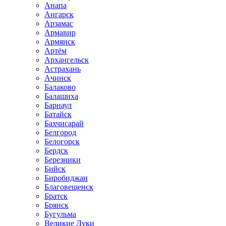
Анапа
Ангарск
Арзамас
Армавир
Армянск
Артём
Архангельск
Астрахань
Ачинск
Балаково
Балашиха
Барнаул
Батайск
Бахчисарай
Белгород
Белогорск
Бердск
Березники
Бийск
Биробиджан
Благовещенск
Братск
Брянск
Бугульма
Великие Луки