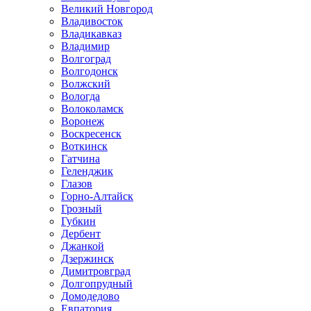
Великий Новгород
Владивосток
Владикавказ
Владимир
Волгоград
Волгодонск
Волжский
Вологда
Волоколамск
Воронеж
Воскресенск
Воткинск
Гатчина
Геленджик
Глазов
Горно-Алтайск
Грозный
Губкин
Дербент
Джанкой
Дзержинск
Димитровград
Долгопрудный
Домодедово
Евпатория