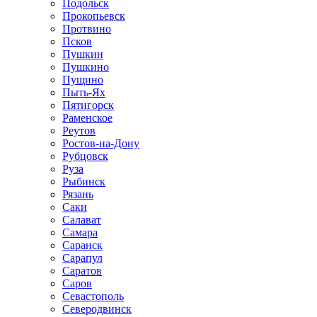
Подольск
Прокопьевск
Протвино
Псков
Пушкин
Пушкино
Пущино
Пыть-Ях
Пятигорск
Раменское
Реутов
Ростов-на-Дону
Рубцовск
Руза
Рыбинск
Рязань
Саки
Салават
Самара
Саранск
Сарапул
Саратов
Саров
Севастополь
Северодвинск