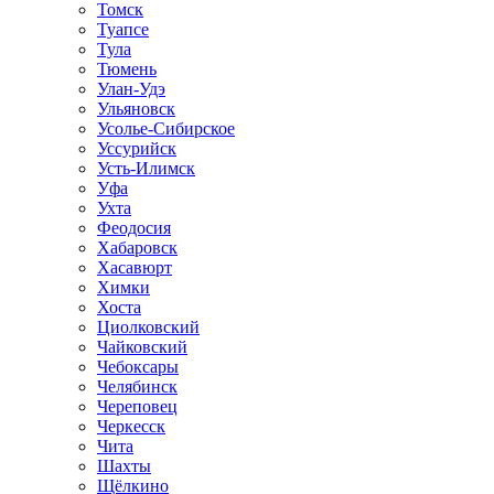
Томск
Туапсе
Тула
Тюмень
Улан-Удэ
Ульяновск
Усолье-Сибирское
Уссурийск
Усть-Илимск
Уфа
Ухта
Феодосия
Хабаровск
Хасавюрт
Химки
Хоста
Циолковский
Чайковский
Чебоксары
Челябинск
Череповец
Черкесск
Чита
Шахты
Щёлкино