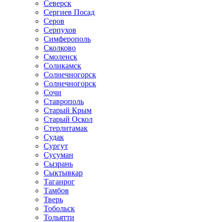
Северск
Сергиев Посад
Серов
Серпухов
Симферополь
Сколково
Смоленск
Соликамск
Солнечногорск
Солнечногорск
Сочи
Ставрополь
Старый Крым
Старый Оскол
Стерлитамак
Судак
Сургут
Сусуман
Сызрань
Сыктывкар
Таганрог
Тамбов
Тверь
Тобольск
Тольятти