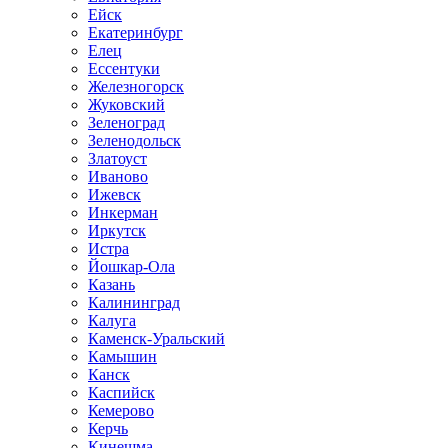
Ейск
Екатеринбург
Елец
Ессентуки
Железногорск
Жуковский
Зеленоград
Зеленодольск
Златоуст
Иваново
Ижевск
Инкерман
Иркутск
Истра
Йошкар-Ола
Казань
Калининград
Калуга
Каменск-Уральский
Камышин
Канск
Каспийск
Кемерово
Керчь
Кинешма