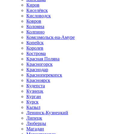
Киров
Киселёвск
Кисловодск
Ковров
Коломна
Колпино
Комсомольск-на-Амуре
Копейск
Королев
Кострома
Красная Поляна
Красногорск
Краснодар
Красноперекопск
Красноярск
Кудепста
Кузнецк
Курган
Курск
Кызыл
Ленинск-Кузнецкий
Липецк
Люберцы
Магадан