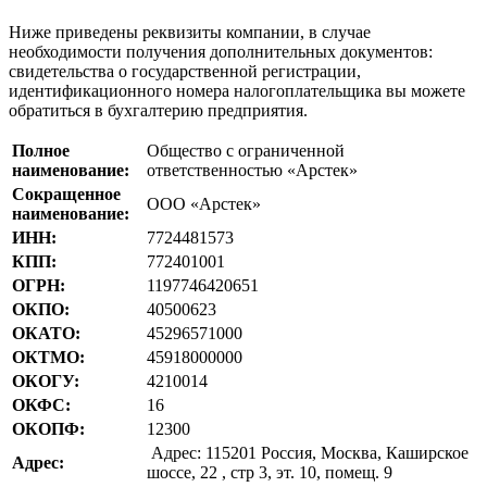
Ниже приведены реквизиты компании, в случае
необходимости получения дополнительных документов:
свидетельства о государственной регистрации,
идентификационного номера налогоплательщика вы можете
обратиться в бухгалтерию предприятия.
Полное
Общество с ограниченной
наименование:
ответственностью «Арстек»
Сокращенное
ООО «Арстек»
наименование:
ИНН:
7724481573
КПП:
772401001
ОГРН:
1197746420651
ОКПО:
40500623
ОКАТО:
45296571000
ОКТМО:
45918000000
ОКОГУ:
4210014
ОКФС:
16
ОКОПФ:
12300
Адрес: 115201 Россия, Москва, Каширское
Адрес:
шоссе, 22 , стр 3, эт. 10, помещ. 9