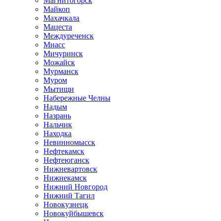
Магнитогорск
Майкоп
Махачкала
Мацеста
Междуреченск
Миасс
Мичуринск
Можайск
Мурманск
Муром
Мытищи
Набережные Челны
Надым
Назрань
Нальчик
Находка
Невинномысск
Нефтекамск
Нефтеюганск
Нижневартовск
Нижнекамск
Нижний Новгород
Нижний Тагил
Новокузнецк
Новокуйбышевск