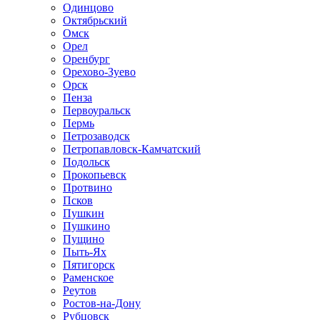
Одинцово
Октябрьский
Омск
Орел
Оренбург
Орехово-Зуево
Орск
Пенза
Первоуральск
Пермь
Петрозаводск
Петропавловск-Камчатский
Подольск
Прокопьевск
Протвино
Псков
Пушкин
Пушкино
Пущино
Пыть-Ях
Пятигорск
Раменское
Реутов
Ростов-на-Дону
Рубцовск