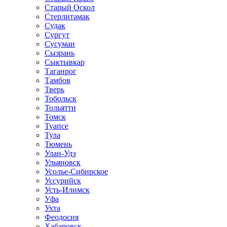
Старый Оскол
Стерлитамак
Судак
Сургут
Сусуман
Сызрань
Сыктывкар
Таганрог
Тамбов
Тверь
Тобольск
Тольятти
Томск
Туапсе
Тула
Тюмень
Улан-Удэ
Ульяновск
Усолье-Сибирское
Уссурийск
Усть-Илимск
Уфа
Ухта
Феодосия
Хабаровск