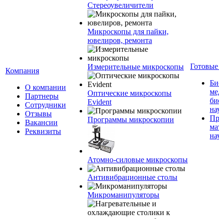
Стереоувеличители
Микроскопы для пайки,
ювелиров, ремонта
Готовые
Измерительные микроскопы
Компания
Би
О компании
ме
Оптические микроскопы
Партнеры
би
Evident
Сотрудники
на
Отзывы
Пр
Программы микроскопии
Вакансии
ма
Реквизиты
на
Атомно-силовые микроскопы
Антивибрационные столы
Микроманипуляторы