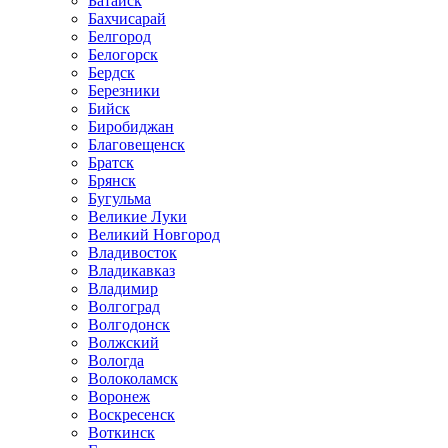
Батайск
Бахчисарай
Белгород
Белогорск
Бердск
Березники
Бийск
Биробиджан
Благовещенск
Братск
Брянск
Бугульма
Великие Луки
Великий Новгород
Владивосток
Владикавказ
Владимир
Волгоград
Волгодонск
Волжский
Вологда
Волоколамск
Воронеж
Воскресенск
Воткинск