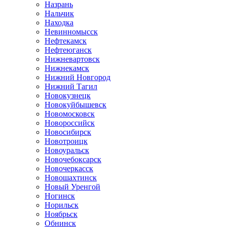
Назрань
Нальчик
Находка
Невинномысск
Нефтекамск
Нефтеюганск
Нижневартовск
Нижнекамск
Нижний Новгород
Нижний Тагил
Новокузнецк
Новокуйбышевск
Новомосковск
Новороссийск
Новосибирск
Новотроицк
Новоуральск
Новочебоксарск
Новочеркасск
Новошахтинск
Новый Уренгой
Ногинск
Норильск
Ноябрьск
Обнинск