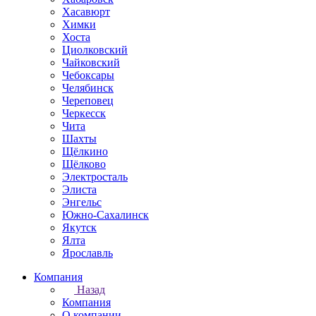
Хасавюрт
Химки
Хоста
Циолковский
Чайковский
Чебоксары
Челябинск
Череповец
Черкесск
Чита
Шахты
Щёлкино
Щёлково
Электросталь
Элиста
Энгельс
Южно-Сахалинск
Якутск
Ялта
Ярославль
Компания
Назад
Компания
О компании