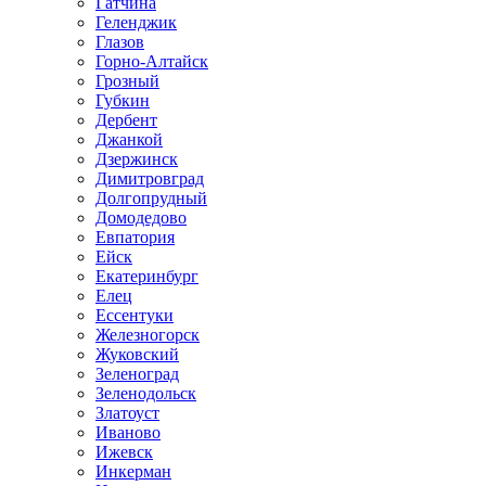
Гатчина
Геленджик
Глазов
Горно-Алтайск
Грозный
Губкин
Дербент
Джанкой
Дзержинск
Димитровград
Долгопрудный
Домодедово
Евпатория
Ейск
Екатеринбург
Елец
Ессентуки
Железногорск
Жуковский
Зеленоград
Зеленодольск
Златоуст
Иваново
Ижевск
Инкерман