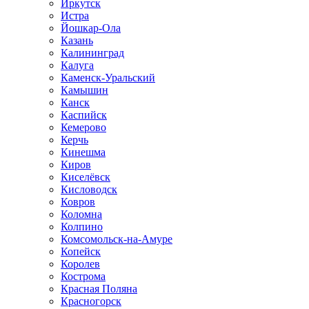
Иркутск
Истра
Йошкар-Ола
Казань
Калининград
Калуга
Каменск-Уральский
Камышин
Канск
Каспийск
Кемерово
Керчь
Кинешма
Киров
Киселёвск
Кисловодск
Ковров
Коломна
Колпино
Комсомольск-на-Амуре
Копейск
Королев
Кострома
Красная Поляна
Красногорск