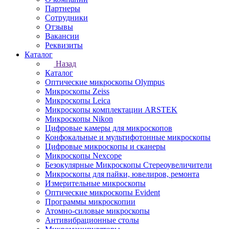
Партнеры
Сотрудники
Отзывы
Вакансии
Реквизиты
Каталог
Назад
Каталог
Оптические микроскопы Olympus
Микроскопы Zeiss
Микроскопы Leica
Микроскопы комплектации ARSTEK
Микроскопы Nikon
Цифровые камеры для микроскопов
Конфокальные и мультифотонные микроскопы
Цифровые микроскопы и сканеры
Микроскопы Nexcope
Безокулярные Микроскопы Стереоувеличители
Микроскопы для пайки, ювелиров, ремонта
Измерительные микроскопы
Оптические микроскопы Evident
Программы микроскопии
Атомно-силовые микроскопы
Антивибрационные столы