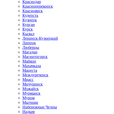
Краснодар
Красноперекопск
Красноярск
Кудепста
Кузнецк
Курган
Курск
Кызыл
Ленинск-Кузнецкий
Липецк
Люберцы
Магадан
Магнитогорск
Майкоп
Махачкала
Мацеста
Междуреченск
Миасс
Мичуринск
Можайск
Мурманск
Муром
Мытищи
Набережные Челны
Надым