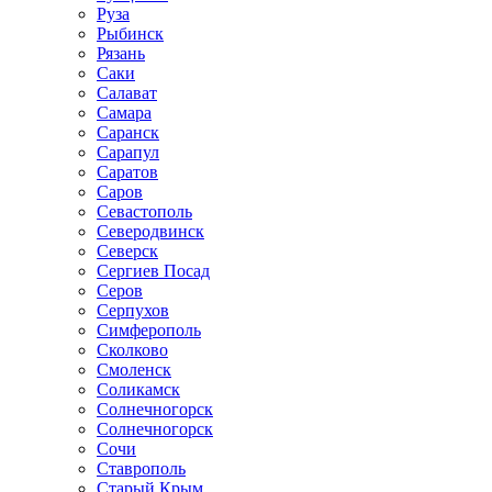
Руза
Рыбинск
Рязань
Саки
Салават
Самара
Саранск
Сарапул
Саратов
Саров
Севастополь
Северодвинск
Северск
Сергиев Посад
Серов
Серпухов
Симферополь
Сколково
Смоленск
Соликамск
Солнечногорск
Солнечногорск
Сочи
Ставрополь
Старый Крым