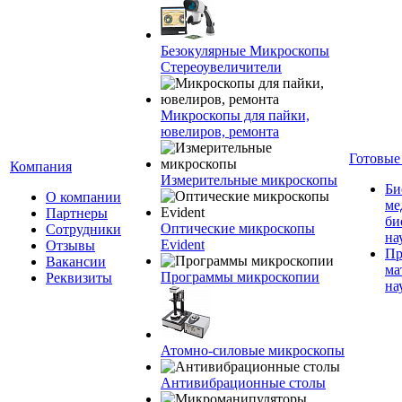
Безокулярные Микроскопы
Стереоувеличители
Микроскопы для пайки,
ювелиров, ремонта
Готовые
Компания
Измерительные микроскопы
Би
О компании
ме
Партнеры
би
Оптические микроскопы
Сотрудники
на
Evident
Отзывы
Пр
Вакансии
ма
Программы микроскопии
Реквизиты
на
Атомно-силовые микроскопы
Антивибрационные столы