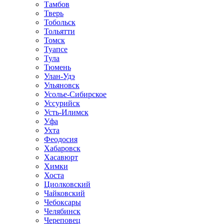
Тамбов
Тверь
Тобольск
Тольятти
Томск
Туапсе
Тула
Тюмень
Улан-Удэ
Ульяновск
Усолье-Сибирское
Уссурийск
Усть-Илимск
Уфа
Ухта
Феодосия
Хабаровск
Хасавюрт
Химки
Хоста
Циолковский
Чайковский
Чебоксары
Челябинск
Череповец