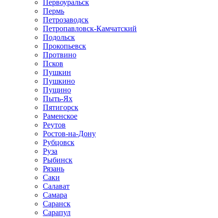
Первоуральск
Пермь
Петрозаводск
Петропавловск-Камчатский
Подольск
Прокопьевск
Протвино
Псков
Пушкин
Пушкино
Пущино
Пыть-Ях
Пятигорск
Раменское
Реутов
Ростов-на-Дону
Рубцовск
Руза
Рыбинск
Рязань
Саки
Салават
Самара
Саранск
Сарапул