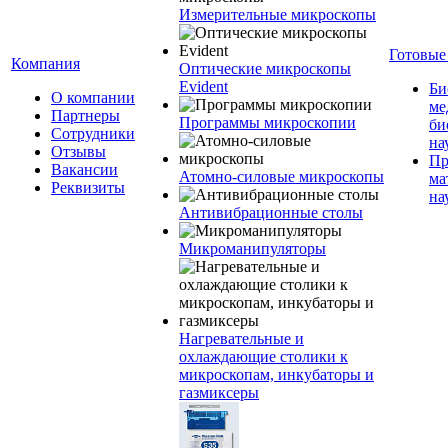
Измерительные микроскопы
Готовые
Компания
Оптические микроскопы
Evident
Би
О компании
ме
Партнеры
Программы микроскопии
би
Сотрудники
на
Отзывы
Пр
Вакансии
Атомно-силовые микроскопы
ма
Реквизиты
на
Антивибрационные столы
Микроманипуляторы
Нагревательные и
охлаждающие столики к
микроскопам, инкубаторы и
газмиксеры