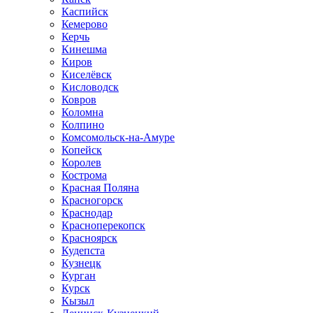
Каспийск
Кемерово
Керчь
Кинешма
Киров
Киселёвск
Кисловодск
Ковров
Коломна
Колпино
Комсомольск-на-Амуре
Копейск
Королев
Кострома
Красная Поляна
Красногорск
Краснодар
Красноперекопск
Красноярск
Кудепста
Кузнецк
Курган
Курск
Кызыл