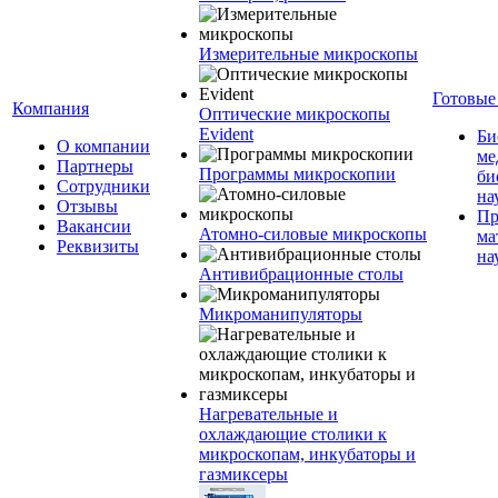
Измерительные микроскопы
Готовые
Компания
Оптические микроскопы
Evident
Би
О компании
ме
Партнеры
Программы микроскопии
би
Сотрудники
на
Отзывы
Пр
Вакансии
Атомно-силовые микроскопы
ма
Реквизиты
на
Антивибрационные столы
Микроманипуляторы
Нагревательные и
охлаждающие столики к
микроскопам, инкубаторы и
газмиксеры