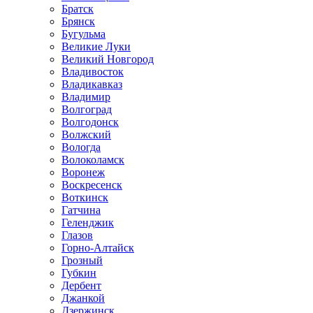
Братск
Брянск
Бугульма
Великие Луки
Великий Новгород
Владивосток
Владикавказ
Владимир
Волгоград
Волгодонск
Волжский
Вологда
Волоколамск
Воронеж
Воскресенск
Воткинск
Гатчина
Геленджик
Глазов
Горно-Алтайск
Грозный
Губкин
Дербент
Джанкой
Дзержинск