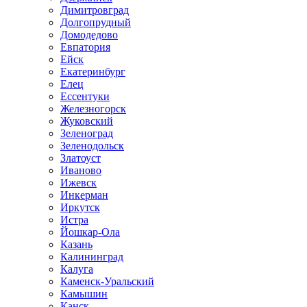
Димитровград
Долгопрудный
Домодедово
Евпатория
Ейск
Екатеринбург
Елец
Ессентуки
Железногорск
Жуковский
Зеленоград
Зеленодольск
Златоуст
Иваново
Ижевск
Инкерман
Иркутск
Истра
Йошкар-Ола
Казань
Калининград
Калуга
Каменск-Уральский
Камышин
Канск