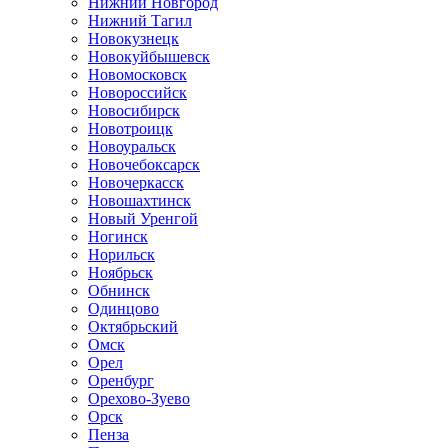
Нижний Новгород
Нижний Тагил
Новокузнецк
Новокуйбышевск
Новомосковск
Новороссийск
Новосибирск
Новотроицк
Новоуральск
Новочебоксарск
Новочеркасск
Новошахтинск
Новый Уренгой
Ногинск
Норильск
Ноябрьск
Обнинск
Одинцово
Октябрьский
Омск
Орел
Оренбург
Орехово-Зуево
Орск
Пенза