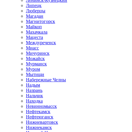
Ленинск-Кузнецкий
Липецк
Люберцы
Магадан
Магнитогорск
Майкоп
Махачкала
Мацеста
Междуреченск
Миасс
Мичуринск
Можайск
Мурманск
Муром
Мытищи
Набережные Челны
Надым
Назрань
Нальчик
Находка
Невинномысск
Нефтекамск
Нефтеюганск
Нижневартовск
Нижнекамск