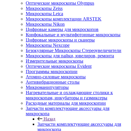
Оптические микроскопы Olympus
Микроскопы Zeiss
Микроскопы Leica
Микроскопы комплектации ARSTEK
Микроскопы Nikon
Цифровые камеры для микроскопов
Конфокальные и мультифотонные микроскопы
Цифровые микроскопы и сканеры
Микроскопы Nexcope
Безокулярные Микроскопы Стереоувеличители
Микроскопы для пайки, ювелиров, ремонта
Измерительные микроскопы
Оптические микроскопы Evident
Программы микроскопии
Атомно-силовые микроскопы
Антивибрационные столы
Микроманипуляторы
Нагревательные и охлаждающие столики к
микроскопам, инкубаторы и газмиксеры
Расходные материалы для микроскопии
Запчасти комплектующие аксессуары для
микроскопа
Назад
Запчасти комплектующие аксессуары для
микроскопа