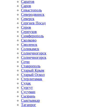
Саратов
Саров
Севастополь
Северодвинск
Северск
Сергиев Посад
Серов
Серпухов
Симферополь
Сколково
Смоленск
Соликамск
Солнечногорск
Солнечногорск
Сочи
Ставрополь
Старый Крым
Старый Оскол
Стерлитамак
Судак
Сургут
Сусуман
Сызрань
Сыктывкар
Таганрог