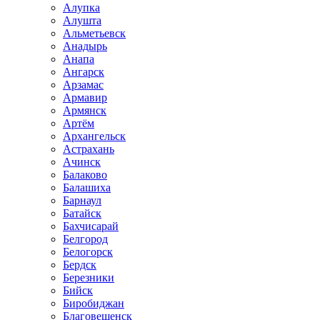
Алупка
Алушта
Альметьевск
Анадырь
Анапа
Ангарск
Арзамас
Армавир
Армянск
Артём
Архангельск
Астрахань
Ачинск
Балаково
Балашиха
Барнаул
Батайск
Бахчисарай
Белгород
Белогорск
Бердск
Березники
Бийск
Биробиджан
Благовещенск